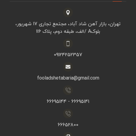
تهران، بازار آهن شاد آباد، مجتمع تجاری 17 شهریور،
بلوکA /الف، طبقه دوم، پلاک 116
09124252357
fooladshetabaria@gmail.com
66695141 - 66695144
66652800