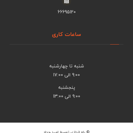
66695120
ساعات کاری
شنبه تا چهارشنبه
9:00 الی 17:00
پنجشنبه
9:00 الی 13:00
© راه اندازی توسط امید حداد