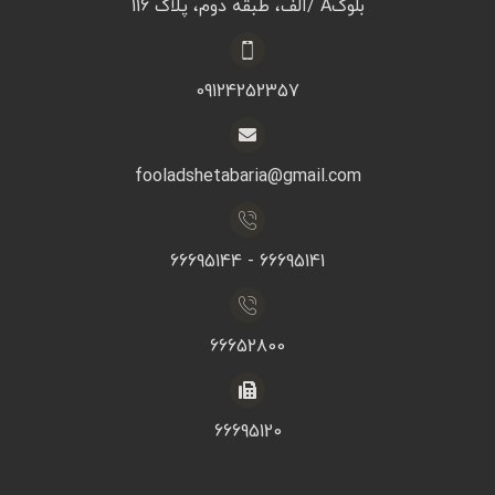
بلوکA /الف، طبقه دوم، پلاک 116
09124252357
fooladshetabaria@gmail.com
66695141 - 66695144
66652800
66695120