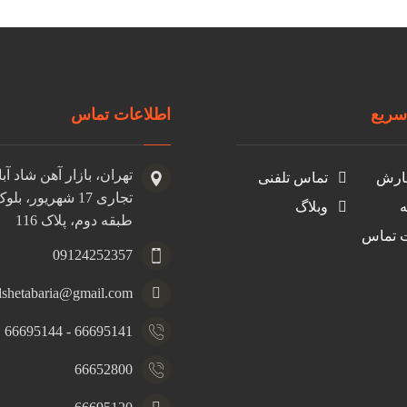
ریع
اطلاعات تماس
تهران، بازار آهن شاد آب
ارش
تماس تلفنی
ه
وبلاگ
طبقه دوم، پلاک 116
ت تماس
09124252357
dshetabaria@gmail.com
66695141 - 66695144
66652800