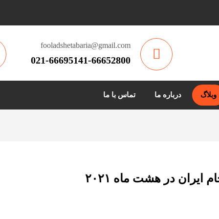
fooladshetabaria@gmail.com
021-66695141-66652800
وبلاگ
درباره ما
تماس با ما