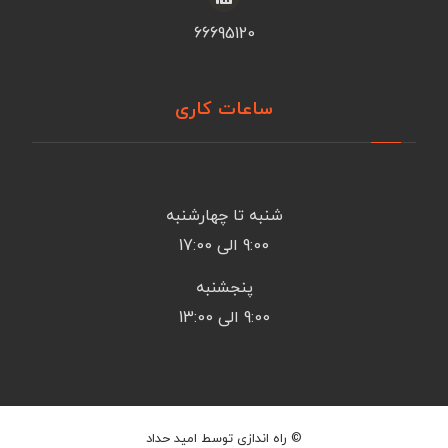
66695120
ساعات کاری
شنبه تا چهارشنبه
9:00 الی 17:00
پنجشنبه
9:00 الی 13:00
© راه اندازی توسط امید حداد