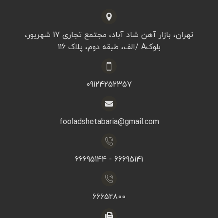
تهران، بازار آهن شاد آباد، مجتمع تجاری 17 شهریور،
بلوکA /الف، طبقه دوم، پلاک 116
09124252357
fooladshetabaria@gmail.com
66695141 - 66695144
66652800